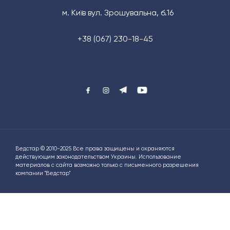
м. Київ вул. Зрошувальна, б.16
+38 (067) 230-18-45
Ведстар © 2010-2025 Все права защищены и охраняются
действующим законодательством Украины. Использование
материалов с сайта возможно только с письменного разрешения
компании "Ведстар"