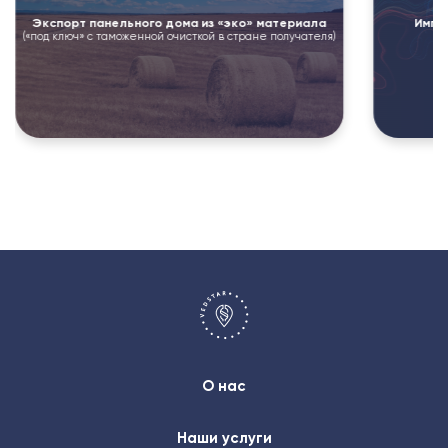
Экспорт панельного дома из «эко» материала
Импо
(«под ключ» с таможенной очисткой в стране получателя)
О нас
Наши услуги