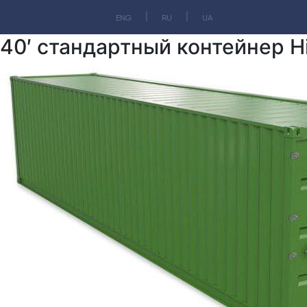
ENG
RU
UA
40′ стандартный контейнер H