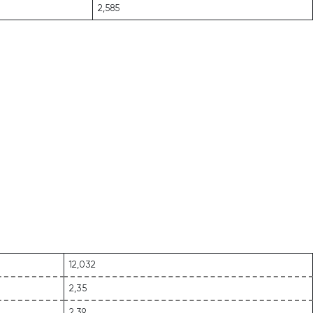
2,585
12,032
2,35
2,39