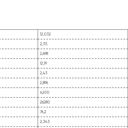
12,032
2,35
2,698
12,19
2,43
2,896
4200
26280
76,2
2,343