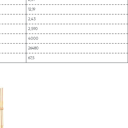
12,19
2,43
2,590
4000
26480
67,5