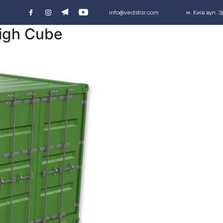
info@vedstar.com
м. Київ вул. 
igh Сube