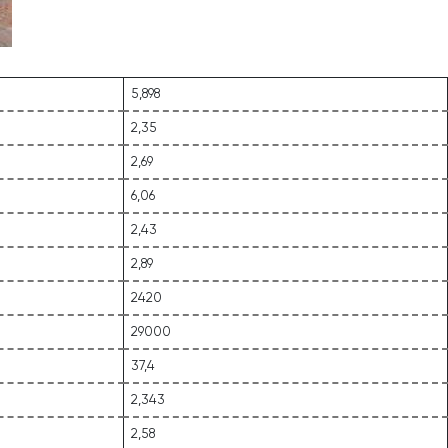
5,898
2,35
2,69
6,06
2,43
2,89
2420
29000
37,4
2,343
2,58