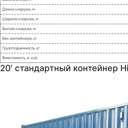
Длина снаружи, м
Ширина снаружи, м
Высота снаружи, м
Вес контейнера, кг
Грузоподъемность, кг
Вместимость, м. куб.
20′ стандартный контейнер H