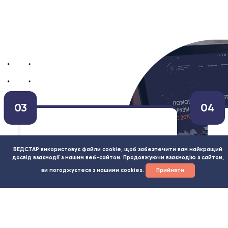
04
р
Займаємося декларуванням
ВЕДСТАР використовує файли cookie, щоб забезпечити вам найкращий
ною
товару після прибуття
досвід взаємодії з нашим веб-сайтом. Продовжуючи взаємодію з сайтом,
вантажу на пост
ви погоджуєтеся з нашими cookies.
Прийняти