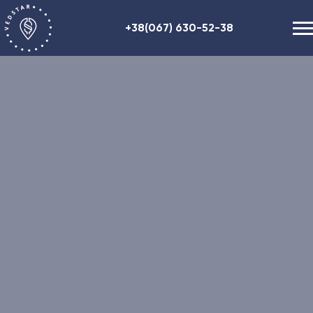
+38(067) 630-52-38
Наші послуги
+48 (884) 87-27-70
Про нас
Корисна інформація
Контакти
ENG
RU
UA