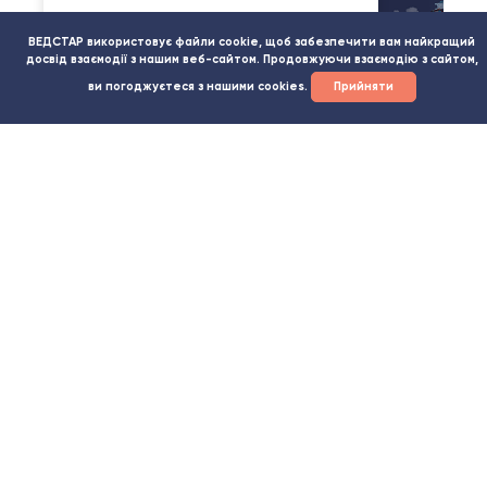
Декларуємо товар при
ВЕДСТАР використовує файли cookie, щоб забезпечити вам найкращий
досвід взаємодії з нашим веб-сайтом. Продовжуючи взаємодію з сайтом,
прибутті вантажу на пост
ви погоджуєтеся з нашими cookies.
Прийняти
Зв'язатися з менеджером