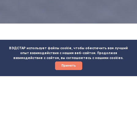
ВЭДСТАР использует файлы cookie, чтобы обеспечить вам лучший
опыт взаимодействия с нашим веб-сайтом. Продолжая
взаимодействие с сайтом, вы соглашаетесь с нашими cookies.
Настоящая Политика конфиденциальности персональных данных
Принять
(далее – Политика конфиденциальности) действует в отношении всей
информации, которую интернет-сайт компании Vedstar,
расположенный по адресу — https://vedstar.com/, может получить о
Пользователе во время использования сайта https://vedstar.com/,
программ и продуктов https://vedstar.com/.
ОПРЕДЕЛЕНИЕ ТЕРМИНОВ
1.1 В настоящей Политике конфиденциальности используются
следующие термины:
1.1.1. «Администрация интернет-сайта (далее – Администрация сайта)»
– уполномоченные сотрудники на управления сайтом, действующие от
имени интернет-сайта компании Vedstar, которые организуют и