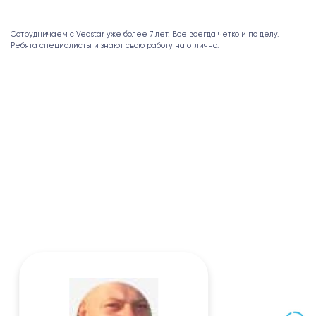
Мн
Сотрудничаем с Vedstar уже более 7 лет. Все всегда четко и по делу.
Ар
Ребята специалисты и знают свою работу на отлично.
 -
ром