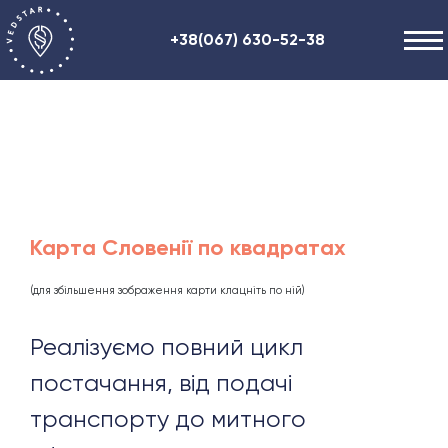
+38(067) 630-52-38
Наші послуги
+48 (884) 87-27-70
Про нас
Корисна інформація
Контакти
ENG
RU
UA
Карта Словенії по квадратах
(для збільшення зображення карти клацніть по ній)
Реалізуємо повний цикл
постачання, від подачі
транспорту до митного