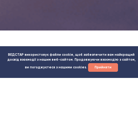
ВЕДСТАР використовує файли cookie, щоб забезпечити вам найкращий
ДОПОМОЖЕМО ПРИСКОРИТИ
досвід взаємодії з нашим веб-сайтом. Продовжуючи взаємодію з сайтом,
ОТРИМАННЯ НЕОБХІДНИХ ДОЗВІЛЬНИХ
ви погоджуєтеся з нашими cookies.
Прийняти
ДОКУМЕНТІВ
Декларація відповідності з трилисником на
продукції з цифрами декларації на знаку